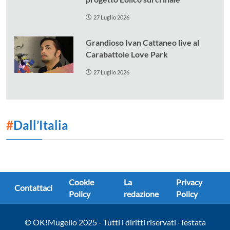
27 Luglio 2026
Grandioso Ivan Cattaneo live al
Carabattole Love Park
27 Luglio 2026
#
Dall’Italia
Cookie
La
Privacy
Contattaci
Policy
redazione
Policy
© OK!Mugello 2025 - Tutti i diritti riservati -Testata