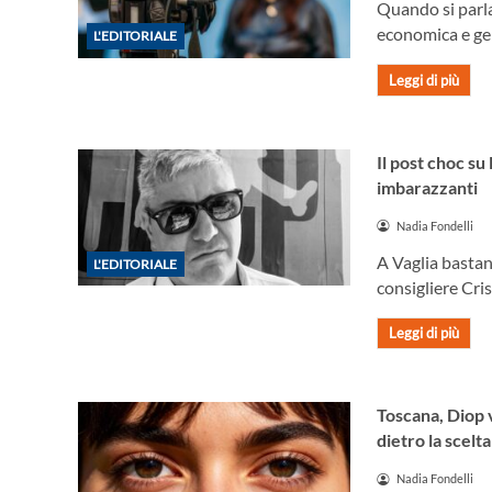
Quando si parla
economica e gen
L'EDITORIALE
Leggi di più
Il post choc su
imbarazzanti
Nadia Fondelli
A Vaglia bastano
L'EDITORIALE
consigliere Cri
Leggi di più
Toscana, Diop v
dietro la scelt
Nadia Fondelli