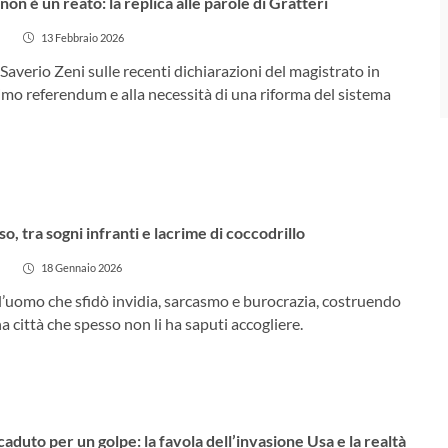
on è un reato: la replica alle parole di Gratteri
13 Febbraio 2026
Saverio Zeni sulle recenti dichiarazioni del magistrato in
imo referendum e alla necessità di una riforma del sistema
 tra sogni infranti e lacrime di coccodrillo
18 Gennaio 2026
l’uomo che sfidò invidia, sarcasmo e burocrazia, costruendo
na città che spesso non li ha saputi accogliere.
duto per un golpe: la favola dell’invasione Usa e la realtà