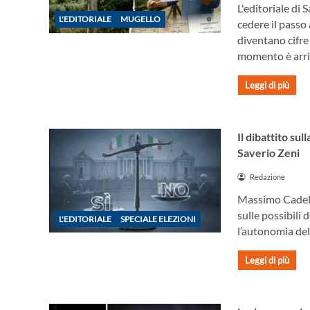
L'editoriale di
L'EDITORIALE
MUGELLO
cedere il passo 
diventano cifre
momento è arri
Leggi di più
Il dibattito sul
Saverio Zeni
Redazione
Massimo Cadelo 
sulle possibili 
L'EDITORIALE
SPECIALE ELEZIONI
l’autonomia del
Leggi di più