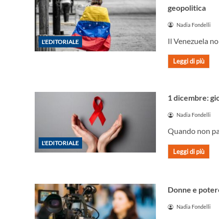
geopolitica
Nadia Fondelli
Il Venezuela no
L'EDITORIALE
Leggi di più
1 dicembre: gi
Nadia Fondelli
Quando non parl
L'EDITORIALE
Leggi di più
Donne e potere
Nadia Fondelli