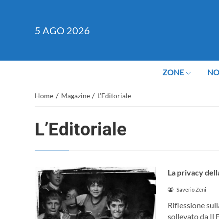
5
AGO 2026
ZONE
NO
/
/
Home
Magazine
L’Editoriale
L’Editoriale
La privacy dell
Saverio Zeni
Riflessione sul
sollevato da Il 