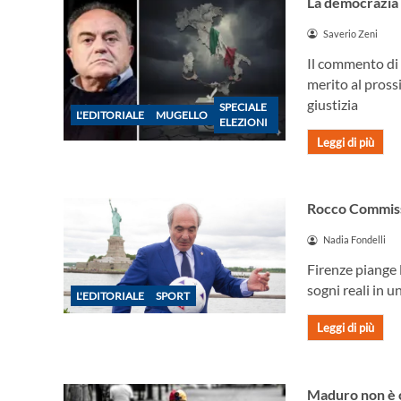
La democrazia n
Saverio Zeni
Il commento di 
merito al pross
giustizia
SPECIALE
L'EDITORIALE
MUGELLO
ELEZIONI
Leggi di più
Rocco Commisso,
Nadia Fondelli
Firenze piange 
sogni reali in u
L'EDITORIALE
SPORT
Leggi di più
Maduro non è ca