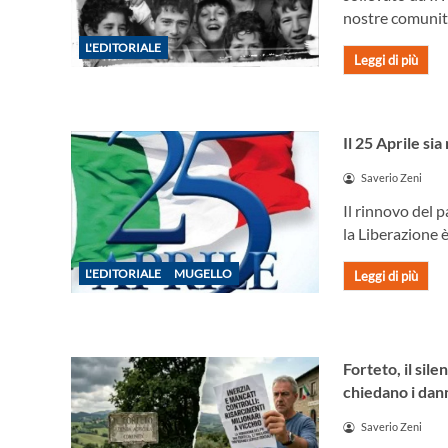
nostre comunit
L'EDITORIALE
Leggi di più
Il 25 Aprile si
Saverio Zeni
Il rinnovo del 
la Liberazione 
L'EDITORIALE
MUGELLO
Leggi di più
Forteto, il sil
chiedano i dan
Saverio Zeni