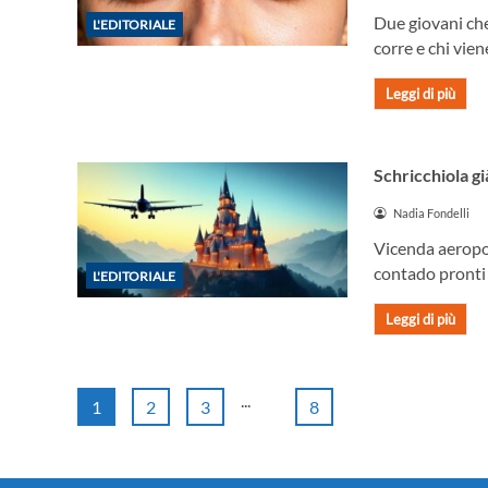
Due giovani che
L'EDITORIALE
corre e chi vie
Leggi di più
Schricchiola gi
Nadia Fondelli
Vicenda aeropor
contado pronti 
L'EDITORIALE
Leggi di più
...
1
2
3
8