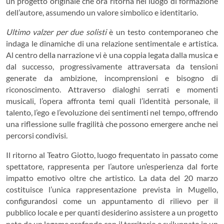
un progetto originale che ora ritorna nel luogo di formazione
dell’autore, assumendo un valore simbolico e identitario.
Ultimo valzer per due solisti
è un testo contemporaneo che
indaga le dinamiche di una relazione sentimentale e artistica.
Al centro della narrazione vi è una coppia legata dalla musica e
dal successo, progressivamente attraversata da tensioni
generate da ambizione, incomprensioni e bisogno di
riconoscimento. Attraverso dialoghi serrati e momenti
musicali, l’opera affronta temi quali l’identità personale, il
talento, l’ego e l’evoluzione dei sentimenti nel tempo, offrendo
una riflessione sulle fragilità che possono emergere anche nei
percorsi condivisi.
Il ritorno al Teatro Giotto, luogo frequentato in passato come
spettatore, rappresenta per l’autore un’esperienza dal forte
impatto emotivo oltre che artistico. La data del 20 marzo
costituisce l’unica rappresentazione prevista in Mugello,
configurandosi come un appuntamento di rilievo per il
pubblico locale e per quanti desiderino assistere a un progetto
nato da un legame profondo con il territorio e sviluppato in un