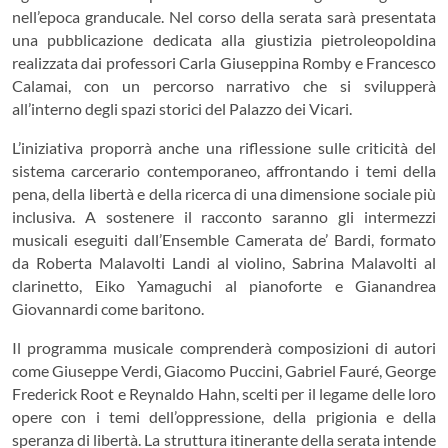
nell’epoca granducale. Nel corso della serata sarà presentata
una pubblicazione dedicata alla giustizia pietroleopoldina
realizzata dai professori Carla Giuseppina Romby e Francesco
Calamai, con un percorso narrativo che si svilupperà
all’interno degli spazi storici del Palazzo dei Vicari.
L’iniziativa proporrà anche una riflessione sulle criticità del
sistema carcerario contemporaneo, affrontando i temi della
pena, della libertà e della ricerca di una dimensione sociale più
inclusiva. A sostenere il racconto saranno gli intermezzi
musicali eseguiti dall’Ensemble Camerata de’ Bardi, formato
da Roberta Malavolti Landi al violino, Sabrina Malavolti al
clarinetto, Eiko Yamaguchi al pianoforte e Gianandrea
Giovannardi come baritono.
Il programma musicale comprenderà composizioni di autori
come Giuseppe Verdi, Giacomo Puccini, Gabriel Fauré, George
Frederick Root e Reynaldo Hahn, scelti per il legame delle loro
opere con i temi dell’oppressione, della prigionia e della
speranza di libertà. La struttura itinerante della serata intende