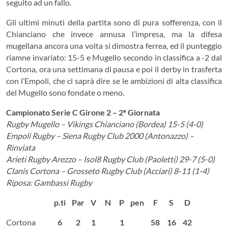
seguito ad un fallo.
Gli ultimi minuti della partita sono di pura sofferenza, con il
Chianciano che invece annusa l’impresa, ma la difesa
mugellana ancora una volta si dimostra ferrea, ed il punteggio
riamne invariato: 15-5 e Mugello secondo in classifica a -2 dal
Cortona, ora una settimana di pausa e poi il derby in trasferta
con l’Empoli, che ci saprà dire se le ambizioni di alta classifica
del Mugello sono fondate o meno.
Campionato Serie C Girone 2 – 2ª Giornata
Rugby Mugello – Vikings Chianciano (Bordea) 15-5 (4-0)
Empoli Rugby – Siena Rugby Club 2000 (Antonazzo) –
Rinviata
Arieti Rugby Arezzo – Isol8 Rugby Club (Paoletti) 29-7 (5-0)
Clanis Cortona – Grosseto Rugby Club (Acciari) 8-11 (1-4)
Riposa: Gambassi Rugby
p.ti
Par
V
N
P
pen
F
S
D
Cortona
6
2
1
1
58
16
42