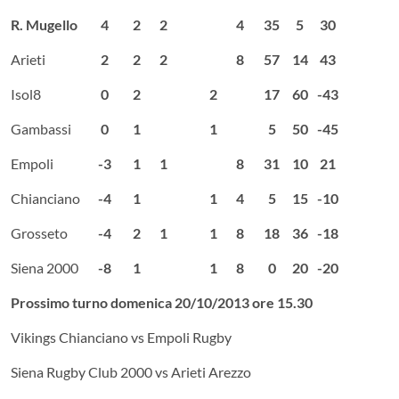
R. Mugello
4
2
2
4
35
5
30
Arieti
2
2
2
8
57
14
43
Isol8
0
2
2
17
60
-43
Gambassi
0
1
1
5
50
-45
Empoli
-3
1
1
8
31
10
21
Chianciano
-4
1
1
4
5
15
-10
Grosseto
-4
2
1
1
8
18
36
-18
Siena 2000
-8
1
1
8
0
20
-20
Prossimo turno domenica 20/10/2013 ore 15.30
Vikings Chianciano vs Empoli Rugby
Siena Rugby Club 2000 vs Arieti Arezzo