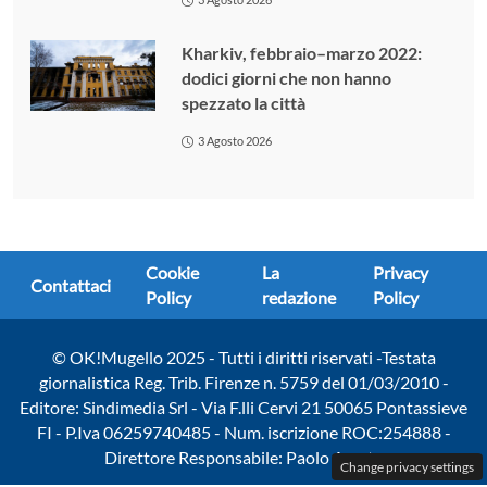
Kharkiv, febbraio–marzo 2022:
dodici giorni che non hanno
spezzato la città
3 Agosto 2026
Cookie
La
Privacy
Contattaci
Policy
redazione
Policy
© OK!Mugello 2025 - Tutti i diritti riservati -Testata
giornalistica Reg. Trib. Firenze n. 5759 del 01/03/2010 -
Editore: Sindimedia Srl - Via F.lli Cervi 21 50065 Pontassieve
FI - P.Iva 06259740485 - Num. iscrizione ROC:254888 -
Direttore Responsabile: Paolo Amato
Change privacy settings