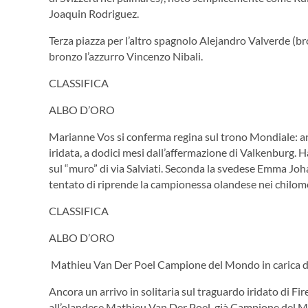
Joaquin Rodriguez.
Terza piazza per l’altro spagnolo Alejandro Valverde (br
bronzo l’azzurro Vincenzo Nibali.
CLASSIFICA
ALBO D’ORO
Marianne Vos si conferma regina sul trono Mondiale: anc
iridata, a dodici mesi dall’affermazione di Valkenburg. Ha
sul “muro” di via Salviati. Seconda la svedese Emma Joha
tentato di riprende la campionessa olandese nei chilomet
CLASSIFICA
ALBO D’ORO
Mathieu Van Der Poel Campione del Mondo in carica di
Ancora un arrivo in solitaria sul traguardo iridato di Fi
all’olandese Mathieu Van Der Poel, già Campione del Mond