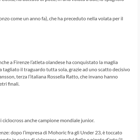
onzo come un anno fa), che ha preceduto nella volata per il
he a Firenze l’atleta olandese ha conquistato la maglia
 tagliato il traguardo tutta sola, grazie ad uno scatto decisivo
nsson, terza l’italiana Rossella Ratto, che invano hanno
ri finali.
 ciclocross anche campione mondiale junior.
renze: dopo l’impresa di Mohoric fra gli Under 23, è toccato
o in carica di ciclocross, nonché figlio e nipote d’arte (il