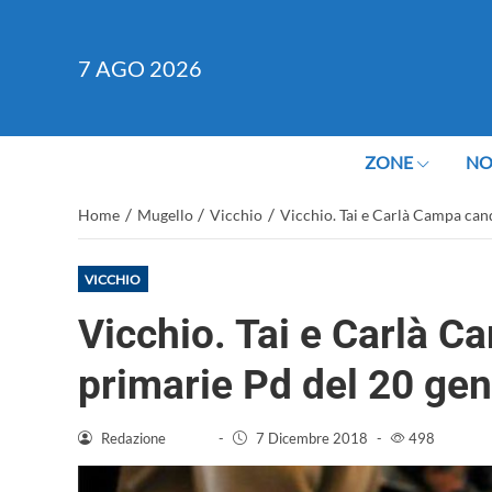
7
AGO 2026
ZONE
NO
/
/
/
Home
Mugello
Vicchio
Vicchio. Tai e Carlà Campa cand
VICCHIO
Vicchio. Tai e Carlà C
primarie Pd del 20 ge
Redazione
-
7 Dicembre 2018
-
498