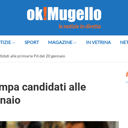
TIZIE
SPORT
MAGAZINE
IN VETRINA
NE
idati alle primarie Pd del 20 gennaio
ampa candidati alle
nnaio