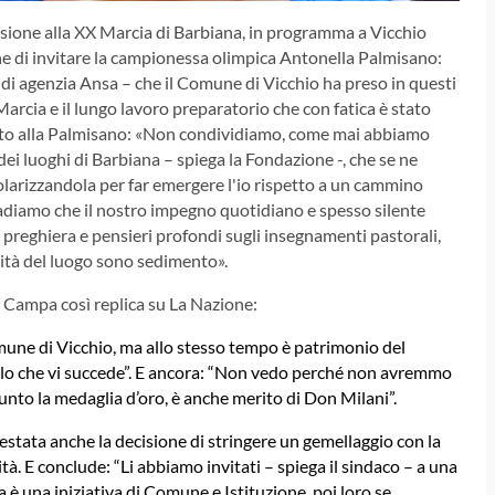
esione alla XX Marcia di Barbiana, in programma a Vicchio
ne di invitare la campionessa olimpica Antonella Palmisano:
 di agenzia Ansa – che il Comune di Vicchio ha preso in questi
Marcia e il lungo lavoro preparatorio che con fatica è stato
nvito alla Palmisano: «Non condividiamo, come mai abbiamo
 dei luoghi di Barbiana – spiega la Fondazione -, che se ne
larizzandola per far emergere l'io rispetto a un cammino
badiamo che il nostro impegno quotidiano e spesso silente
, preghiera e pensieri profondi sugli insegnamenti pastorali,
icità del luogo sono sedimento».
à Campa così replica su La Nazione:
omune di Vicchio, ma allo stesso tempo è patrimonio del
 che vi succede”. E ancora:
“Non vedo perché non avremmo
iunto la medaglia d’oro, è anche merito di Don Milani”.
stata anche la decisione di stringere un gemellaggio con la
ità. E conclude: “Li abbiamo invitati – spiega il sindaco – a una
 è una iniziativa di Comune e Istituzione, poi loro se