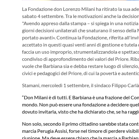
La Fondazione don Lorenzo Milani ha ritirato la sua ad
sabato 4 settembre. Tra le motivazioni anche la decisio
"Avendo appreso dalla stampa – si spiega in una notizia
giorni decisioni unilaterali che snaturano il senso della 
portato avanti». Continua la Fondazione, riferita all'i
accettato in questi quasi venti anni di gestione e tutela
faccia un uso improprio, strumentalizzandola e spettaco
condiviso di approfondimento dei valori del Priore. Ri
vuole che Barbiana sia e debba restare luogo di silenzio
civici e pedagogici del Priore, di cui la povertà e autent
Stamani, mercoledì 1 settembre, il sindaco Filippo Carl
“Don Milani è di tutti. E Barbiana è una frazione del C
mondo. Non può essere una fondazione a decidere quello
dovuto invitarla, visto che ha dichiarato che, se ha ragg
Non solo,
secondo il primo cittadino sarebbe stata conte
marcia Perugia Assisi, forse nel timore di perdere visibil
riunione. Ma deve essere chiaro che la marcia a Barbiana