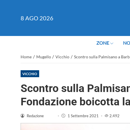
8
AGO 2026
ZONE
NO
/
/
/
Home
Mugello
Vicchio
Scontro sulla Palmisano a Barb
VICCHIO
Scontro sulla Palmisa
Fondazione boicotta l
Redazione
-
1 Settembre 2021
-
2.492