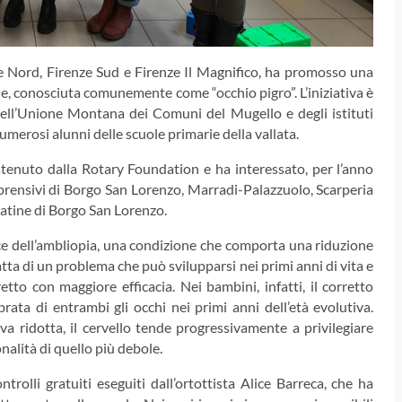
e Nord, Firenze Sud e Firenze Il Magnifico, ha promosso una
e, conosciuta comunemente come “occhio pigro”. L’iniziativa è
 dell’Unione Montana dei Comuni del Mugello e degli istituti
 numerosi alunni delle scuole primarie della vallata.
ostenuto dalla Rotary Foundation e ha interessato, per l’anno
mprensivi di Borgo San Lorenzo, Marradi-Palazzuolo, Scarperia
mmatine di Borgo San Lorenzo.
oce dell’ambliopia, una condizione che comporta una riduzione
ratta di un problema che può svilupparsi nei primi anni di vita e
to con maggiore efficacia. Nei bambini, infatti, il corretto
rata di entrambi gli occhi nei primi anni dell’età evolutiva.
 ridotta, il cervello tende progressivamente a privilegiare
nalità di quello più debole.
rolli gratuiti eseguiti dall’ortottista Alice Barreca, che ha