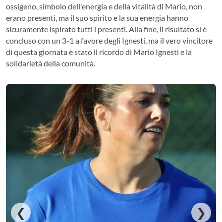
ossigeno, simbolo dell'energia e della vitalità di Mario, non
erano presenti, ma il suo spirito e la sua energia hanno
sicuramente ispirato tutti i presenti. Alla fine, il risultato si è
concluso con un 3-1 a favore degli Ignesti, ma il vero vincitore
di questa giornata è stato il ricordo di Mario Ignesti e la
solidarietà della comunità.
❮
❯