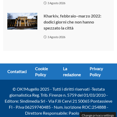
3 Agosto 2026
Kharkiv, febbraio–marzo 2022:
dodici giorni che non hanno
spezzato la città
3 Agosto 2026
Cookie
La
Privacy
Contattaci
Policy
redazione
Policy
© OK!Mugello 2025 - Tutti i diritti riservati -Testata
giornalistica Reg. Trib. Firenze n. 5759 del 01/03/2010 -
Editore: Sindimedia Srl - Via F.lli Cervi 21 50065 Pontassieve
FI - P.Iva 06259740485 - Num. iscrizione ROC:254888 -
Direttore Responsabile: Paolo Amato
Change privacy settings