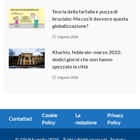
Teoria della farfalla e puzza di
bruciato: Ma cos’è davvero questa
globalizzazione?
3 Agosto 2026
Kharkiv, febbraio–marzo 2022:
dodici giorni che non hanno
spezzato la città
3 Agosto 2026
Cookie
La
Privacy
Contattaci
Policy
redazione
Policy
© OK!Mugello 2025 - Tutti i diritti riservati -Testata