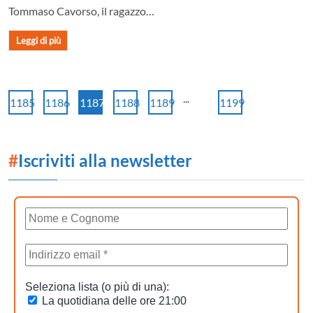
Tommaso Cavorso, il ragazzo…
Leggi di più
...
1185
1186
1187
1188
1189
1199
#
Iscriviti alla newsletter