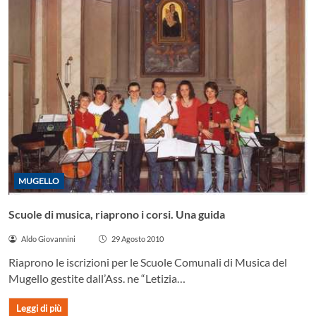
MUGELLO
Scuole di musica, riaprono i corsi. Una guida
Aldo Giovannini
29 Agosto 2010
Riaprono le iscrizioni per le Scuole Comunali di Musica del
Mugello gestite dall’Ass. ne “Letizia…
Leggi di più