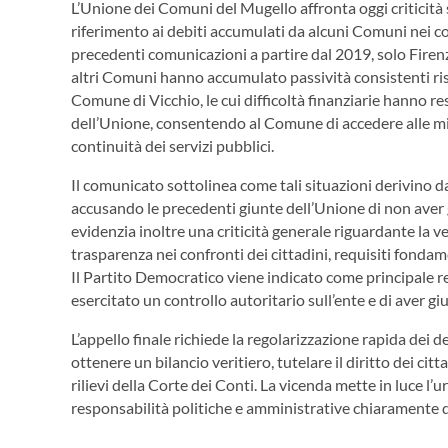
L’Unione dei Comuni del Mugello affronta oggi criticità si
riferimento ai debiti accumulati da alcuni Comuni nei 
precedenti comunicazioni a partire dal 2019, solo Firenz
altri Comuni hanno accumulato passività consistenti rispe
Comune di Vicchio, le cui difficoltà finanziarie hanno res
dell’Unione, consentendo al Comune di accedere alle misu
continuità dei servizi pubblici.
Il comunicato sottolinea come tali situazioni derivino d
accusando le precedenti giunte dell’Unione di non aver g
evidenzia inoltre una criticità generale riguardante la ve
trasparenza nei confronti dei cittadini, requisiti fondam
Il Partito Democratico viene indicato come principale re
esercitato un controllo autoritario sull’ente e di aver gi
L’appello finale richiede la regolarizzazione rapida dei d
ottenere un bilancio veritiero, tutelare il diritto dei cit
rilievi della Corte dei Conti. La vicenda mette in luce l
responsabilità politiche e amministrative chiaramente d