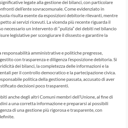
gnificative legate alla gestione dei bilanci, con particolare
confronti dell’ente sovracomunale. Come evidenziato in
uola risulta esente da esposizioni debitorie rilevanti, mentre
tto ai servizi ricevuti. La vicenda più recente riguarda il
o necessario un intervento di “pulizia” dei debiti nel bilancio
re legislative per scongiurare il dissesto e garantire la
a responsabilità amministrative e politiche pregresse,
estito con trasparenza e diligenza l’esposizione debitoria. Si
ridicità dei bilanci, la completezza delle informazioni e la
entali per il controllo democratico e la partecipazione civica.
sponsabile politica della gestione passata, accusato di aver
ustificato decisioni poco trasparenti.
ebiti anche degli altri Comuni membri dell’Unione, al fine di
tadini a una corretta informazione e prepararsi ai possibili
’urgenza di una gestione più rigorosa e trasparente, con
efinite.