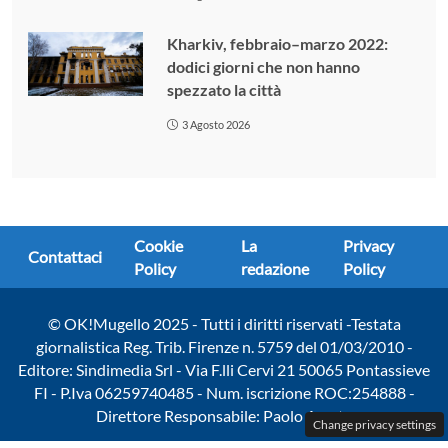
Kharkiv, febbraio–marzo 2022:
dodici giorni che non hanno
spezzato la città
3 Agosto 2026
Cookie
La
Privacy
Contattaci
Policy
redazione
Policy
© OK!Mugello 2025 - Tutti i diritti riservati -Testata
giornalistica Reg. Trib. Firenze n. 5759 del 01/03/2010 -
Editore: Sindimedia Srl - Via F.lli Cervi 21 50065 Pontassieve
FI - P.Iva 06259740485 - Num. iscrizione ROC:254888 -
Direttore Responsabile: Paolo Amato
Change privacy settings