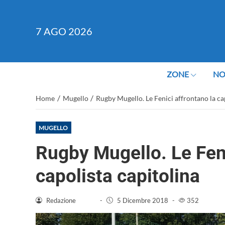
7
AGO 2026
ZONE
NO
/
/
Home
Mugello
Rugby Mugello. Le Fenici affrontano la ca
MUGELLO
Rugby Mugello. Le Feni
capolista capitolina
Redazione
-
5 Dicembre 2018
-
352