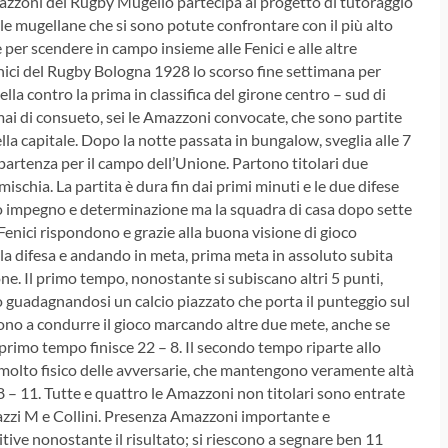
azzoni del Rugby Mugello partecipa al progetto di tutoraggio
e mugellane che si sono potute confrontare con il più alto
e per scendere in campo insieme alle Fenici e alle altre
nici del Rugby Bologna 1928 lo scorso fine settimana per
uella contro la prima in classifica del girone centro – sud di
ai di consueto, sei le Amazzoni convocate, che sono partite
la capitale. Dopo la notte passata in bungalow, sveglia alle 7
partenza per il campo dell’Unione.
Partono titolari due
ischia. La partita è dura fin dai primi minuti e le due difese
o impegno e determinazione ma la squadra di casa dopo sette
Fenici rispondono e grazie alla buona visione di gioco
 la difesa e andando in meta, prima meta in assoluto subita
one.
Il primo tempo, nonostante si subiscano altri 5 punti,
o guadagnandosi un calcio piazzato che porta il punteggio sul
cono a condurre il gioco marcando altre due mete, anche se
l primo tempo finisce 22 – 8. Il secondo tempo riparte allo
 molto fisico delle avversarie, che mantengono veramente altà
 48 – 11. Tutte e quattro le Amazzoni non titolari sono entrate
lazzi M e Collini. Presenza Amazzoni importante e
ive nonostante il risultato; si riescono a segnare ben 11