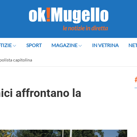
TIZIE
SPORT
MAGAZINE
IN VETRINA
NE
polista capitolina
ci affrontano la