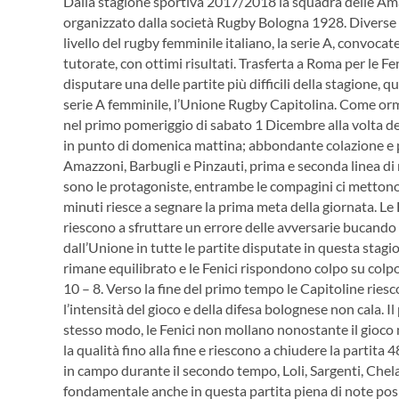
Dalla stagione sportiva 2017/2018 la squadra delle Am
organizzato dalla società Rugby Bologna 1928. Diverse l
livello del rugby femminile italiano, la serie A, convocat
tutorate, con ottimi risultati.
Trasferta a Roma per le Fe
disputare una delle partite più difficili della stagione, q
serie A femminile, l’Unione Rugby Capitolina. Come orm
nel primo pomeriggio di sabato 1 Dicembre alla volta del
in punto di domenica mattina; abbondante colazione e 
Amazzoni, Barbugli e Pinzauti, prima e seconda linea di m
sono le protagoniste, entrambe le compagini ci metton
minuti riesce a segnare la prima meta della giornata. Le 
riescono a sfruttare un errore delle avversarie bucando
dall’Unione in tutte le partite disputate in questa stagi
rimane equilibrato e le Fenici rispondono colpo su colp
10 – 8. Verso la fine del primo tempo le Capitoline ries
l’intensità del gioco e della difesa bolognese non cala. I
stesso modo, le Fenici non mollano nonostante il gioco
la qualità fino alla fine e riescono a chiudere la partita
in campo durante il secondo tempo, Loli, Sargenti, Che
fondamentale anche in questa partita piena di note posit