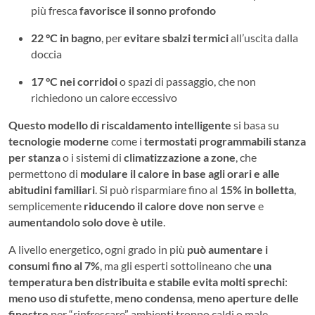
più fresca
favorisce il sonno profondo
22 °C in bagno
, per
evitare sbalzi termici
all’uscita dalla
doccia
17 °C nei corridoi
o spazi di passaggio, che non
richiedono un calore eccessivo
Questo modello di riscaldamento intelligente
si basa su
tecnologie moderne
come i
termostati programmabili stanza
per stanza
o i sistemi di
climatizzazione a zone
, che
permettono di
modulare il calore in base agli orari e alle
abitudini familiari
. Si può risparmiare fino al
15% in bolletta
,
semplicemente
riducendo il calore dove non serve
e
aumentandolo solo dove è utile
.
A livello energetico, ogni grado in più
può aumentare i
consumi fino al 7%
, ma gli esperti sottolineano che
una
temperatura ben distribuita e stabile evita molti sprechi
:
meno uso di stufette
,
meno condensa
,
meno aperture delle
finestre
per “rinfrescare” ambienti troppo caldi o male