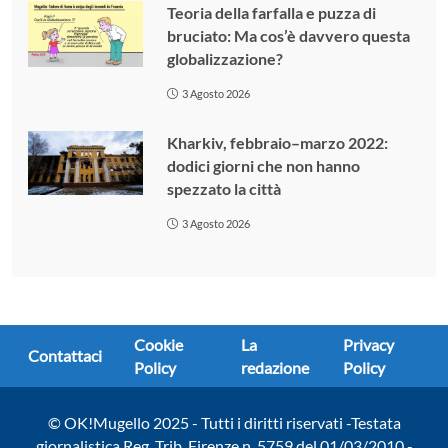
Teoria della farfalla e puzza di
bruciato: Ma cos’è davvero questa
globalizzazione?
3 Agosto 2026
Kharkiv, febbraio–marzo 2022:
dodici giorni che non hanno
spezzato la città
3 Agosto 2026
Cookie
La
Privacy
Contattaci
Policy
redazione
Policy
© OK!Mugello 2025 - Tutti i diritti riservati -Testata
giornalistica Reg. Trib. Firenze n. 5759 del 01/03/2010 -