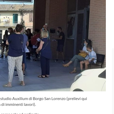
o studio Auxilium di Borgo San Lorenzo (prelievi qui
di imminenti lavori).