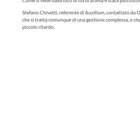
Come si vede dalla foto la fila di attesa è stata piuttos
Stefano Chivetti, referente di Auxilium, contattato da O
che si tratta comunque di una gestione complessa, e che
piccolo ritardo.