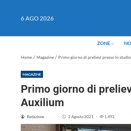
6
AGO 2026
ZONE
NO
/
/
Home
Magazine
Primo giorno di prelievi presso lo studi
MAGAZINE
Primo giorno di preliev
Auxilium
Redazione
-
2 Agosto 2021
-
1.492