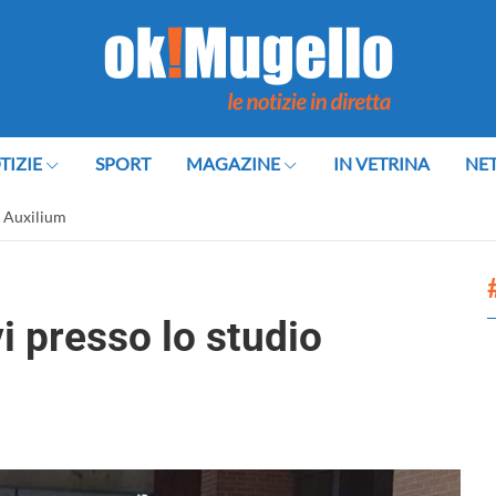
TIZIE
SPORT
MAGAZINE
IN VETRINA
NE
o Auxilium
i presso lo studio