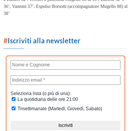
36’, Vannini 37’. Espulso Borsotti (accompagnatore Mugello 88) al
38’
#
Iscriviti alla newsletter