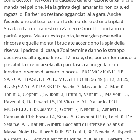
manda nel pallone. Ma la grinta degli amaranto non cala, ed i
ragazzi di Barberino restano agganciati alla gara. Anche
l’espulsione del tecnico non fa demordere ed una tripla di
Strada ed alcuni canestri di Zanieri e Goretti riportano in
parità la gara. Ma a questo punto, le energie spese nella
rincorsa e quelle mentali bruciate accendono la spia della
riserva. I padroni di casa, a2’dal termine danno lo strappo
decisivo ed allungano fino al +7 finale, che, pur confermando la
possibilità di giocarsela alla pari, lascia ai mugellani un
inevitabile senso di amaro in bocca.
PROMOZIONE FIP
SANCAT BASKET-POL. MUGELLO 88 56-49 (8-12, 28-25,
42-36)
SANCAT BASKET: Paccini 7, Mazzantini 4, Mori 0,
Tonini 6, Coppini 3; Aliboni 3, Bruni 4, Vannini 3, Malvolti 13,
Ravenni 8, De Peverelli 5, Di Vito n.e. All. Zanardo.
POL.
MUGELLO 88: Calamai 5, Goretti 7, Nencini 6, Zanieri 8,
Carmannini 14; Frascati 4, Strada 5, Garzonotti F. 0, Totoli 0, De
Seta n.e. All. Barletti.
Arbitri: Baccianti di Firenze e Salaris di
Massa.
Note: Usciti per 5 falli: 37’ Tonini, 38’ Nencini Antisportivo
a Zanieri 32’. Tecnici a panchina Mugello 88 al 18’, Barletti 32’ e