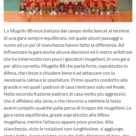
88 esce battuta dal campo della Sancat al termine
La Mugello
di una gara sempre equilibrata, nel quale alcuni passaggi a
vuoto ed un po’ di stanchezza hanno fatto la differenza. Ad
influenzare la gara anche alcune decisioni ed il metro aribitrale
che ha innervosito non poco i giocatori mugellani, in una gara
per altro corretta.
Mugello 88 che parte forte, soprattutto in
difesa, che riesce a chiudere bene e ad attaccare con la
necessaria calma e le spaziature. Primo quarto condotto alla
grande e nei quali i padroni di casa rientrano solo nel finale.
Nella seconda frazione padroni di casa molto piu aggressivi,
che si affidano alla zona, e che riescono a mettere la testa
avanti compito qualche palla persa di troppo dei mugellani. La
gara resta equilibrata, grazie soprattutto alla difesa
mugellana, mentre l’attacco appare poco preciso. Alla
stanchezza, visto le rotazioni non lunghissime, si aggiunge,
come detto, il nervosismo causato dalla direzione di gara che