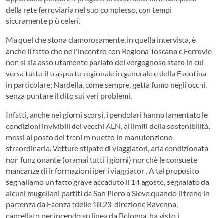
della rete ferroviaria nel suo complesso, con tempi
sicuramente più celeri.
Ma quel che stona clamorosamente, in quella intervista, è
anche il fatto che nell'incontro con Regiona Toscana e Ferrovie
non si sia assolutamente parlato del vergognoso stato in cui
versa tutto il trasporto regionale in generale e della Faentina
in particolare; Nardella, come sempre, getta fumo negli occhi,
senza puntare il dito sui veri problemi.
Infatti, anche nei giorni scorsi, i pendolari hanno lamentato le
condizioni invivibili dei vecchi ALN, ai limiti della sostenibilità,
messi al posto dei treni minuetto in manutenzione
straordinaria. Vetture stipate di viaggiatori, aria condizionata
non funzionante (oramai tutti i giorni) nonchè le consuete
mancanze di informazioni iper i viaggiatori. A tal proposito
segnaliamo un fatto grave accaduto il 14 agosto, segnalato da
alcuni mugellani partiti da San Piero a Sieve,quando il treno in
partenza da Faenza tdelle 18.23 direzione Ravenna,
cancellato per incendo su linea da Bologna, ha visto i