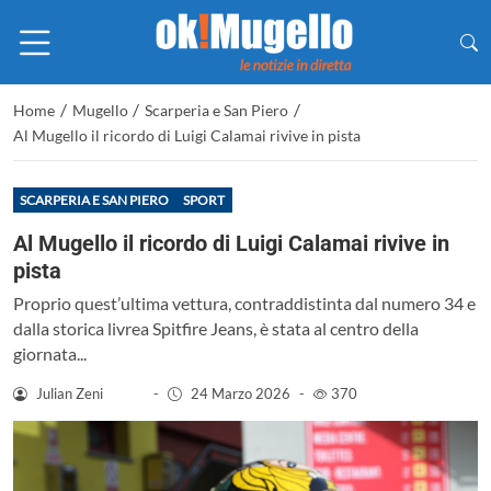
/
/
/
Home
Mugello
Scarperia e San Piero
Al Mugello il ricordo di Luigi Calamai rivive in pista
SCARPERIA E SAN PIERO
SPORT
Al Mugello il ricordo di Luigi Calamai rivive in
pista
Proprio quest’ultima vettura, contraddistinta dal numero 34 e
dalla storica livrea Spitfire Jeans, è stata al centro della
giornata...
Julian Zeni
-
24 Marzo 2026
-
370