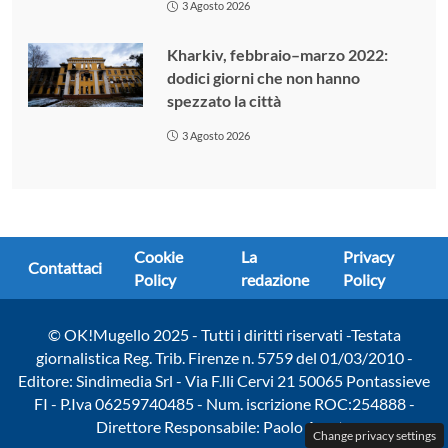
3 Agosto 2026
Kharkiv, febbraio–marzo 2022:
dodici giorni che non hanno
spezzato la città
3 Agosto 2026
Cookie
La
Privacy
Contattaci
Policy
redazione
Policy
© OK!Mugello 2025 - Tutti i diritti riservati -Testata
giornalistica Reg. Trib. Firenze n. 5759 del 01/03/2010 -
Editore: Sindimedia Srl - Via F.lli Cervi 21 50065 Pontassieve
FI - P.Iva 06259740485 - Num. iscrizione ROC:254888 -
Direttore Responsabile: Paolo Amato
Change privacy settings