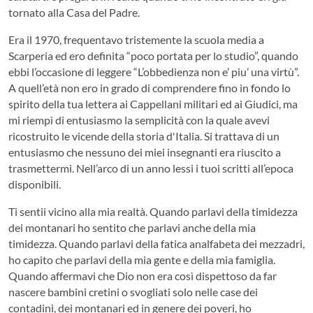
tornato alla Casa del Padre.
Era il 1970, frequentavo tristemente la scuola media a
Scarperia ed ero definita “poco portata per lo studio”, quando
ebbi l’occasione di leggere “L’obbedienza non e’ piu’ una virtù”.
A quell’età non ero in grado di comprendere fino in fondo lo
spirito della tua lettera ai Cappellani militari ed ai Giudici, ma
mi riempì di entusiasmo la semplicità con la quale avevi
ricostruito le vicende della storia d'Italia. Si trattava di un
entusiasmo che nessuno dei miei insegnanti era riuscito a
trasmettermi. Nell’arco di un anno lessi i tuoi scritti all’epoca
disponibili.
Ti sentii vicino alla mia realtà. Quando parlavi della timidezza
dei montanari ho sentito che parlavi anche della mia
timidezza. Quando parlavi della fatica analfabeta dei mezzadri,
ho capito che parlavi della mia gente e della mia famiglia.
Quando affermavi che Dio non era così dispettoso da far
nascere bambini cretini o svogliati solo nelle case dei
contadini, dei montanari ed in genere dei poveri, ho