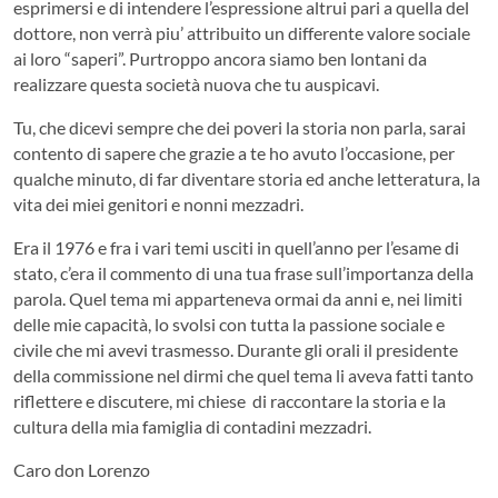
esprimersi e di intendere l’espressione altrui pari a quella del
dottore, non verrà piu’ attribuito un differente valore sociale
ai loro “saperi”. Purtroppo ancora siamo ben lontani da
realizzare questa società nuova che tu auspicavi.
Tu, che dicevi sempre che dei poveri la storia non parla, sarai
contento di sapere che grazie a te ho avuto l’occasione, per
qualche minuto, di far diventare storia ed anche letteratura, la
vita dei miei genitori e nonni mezzadri.
Era il 1976 e fra i vari temi usciti in quell’anno per l’esame di
stato, c’era il commento di una tua frase sull’importanza della
parola. Quel tema mi apparteneva ormai da anni e, nei limiti
delle mie capacità, lo svolsi con tutta la passione sociale e
civile che mi avevi trasmesso. Durante gli orali il presidente
della commissione nel dirmi che quel tema li aveva fatti tanto
riflettere e discutere, mi chiese di raccontare la storia e la
cultura della mia famiglia di contadini mezzadri.
Caro don Lorenzo