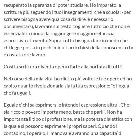
recuperato la speranza di poter studiare. Ho imparato la
scrittura più seguendo i tuoi insegnamenti, che a scuola: -per
scrivere bisogna avere qualcosa da dire, è necessario
documentarsi, lavorare sul testo, togliere tutto ciò che non è
essenziale in modo da raggiungere maggiore efficacia
espressiva e la verità. Soprattutto bisogna fare in modo che
chi legge possa in pochi minuti arricchirsi della conoscenza che
è costata ore lavoro.
Così la scrittura diventa opera d’arte alla portata di tutti”.
Nel corso della mia vita, ho riletto più volte le tue opere ed ho
capito quanto rivoluzionaria sia la tua espressione: “è lingua
che fa uguali.
Eguale e’ chi sa esprimersi e intende l’espressione altrui. Che
sia ricco o povero importa meno, basta che parli”. Non ha
importanza il tipo di professione, ma la potenza dialettica con
la quale si possono esprimere i propri saperi. Quando il
contadino, l’operaio, il manovale avranno una capacita’ di