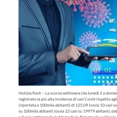
Notizia flash – La scorsa settimana (da lunedì 2 a dome
registrato la più alta incidenza di casi Covid rispetto agl
(riportata a 100mila abitanti) di 125,09 (ossia 10 casi 
su 100mila abitanti (ossia 22 casi su 19979 abitanti, dati
a 0 casi settimanali sia Marradi sia Palazzuolo sul Senio