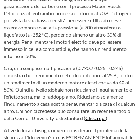
gassificazione del carbone con il processo Haber-Bosch.
L'efficienza di entrambi i processi è intorno al 70%. L’idrogeno
poi, vista la sua bassa densità, per essere utilizzato deve
essere compresso ad alta pressione (a 700 atmosfere) o
liquefatto (a -252 °C), perdendo almeno un altro 30% di
energia. Per alimentare i motori elettrici deve poi essere
immesso in celle a combustibile, che hanno un rendimento
intorno al 50%.
Ora, una semplice moltiplicazione (0.7×0.7×0.25= 0.245)
dimostra che il rendimento del ciclo è inferiore al 25%, contro
un rendimento di un moderno motore diesel che va da 40 al
50%. Quindi a livello globale non riduciamo l’inquinamento e
l’effetto serra, ma lo raddoppiamo. Riduciamo solamente
l’inquinamento a casa nostra per aumentarlo a casa di qualcun
altro. Chi non ci credesse può consultare un recente articolo
della Cornell University e di Stanford (
Clicca qui
)
A livello locale bisogna invece considerare il problema della
sicurezza. L’idrogeno è un gas ESTREMAMENTE infiammabile,