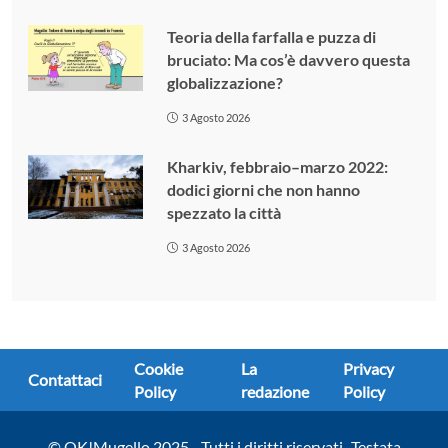
Teoria della farfalla e puzza di
bruciato: Ma cos’è davvero questa
globalizzazione?
3 Agosto 2026
Kharkiv, febbraio–marzo 2022:
dodici giorni che non hanno
spezzato la città
3 Agosto 2026
Cookie
La
Privacy
Contattaci
Policy
redazione
Policy
© OK!Mugello 2025 - Tutti i diritti riservati -Testata