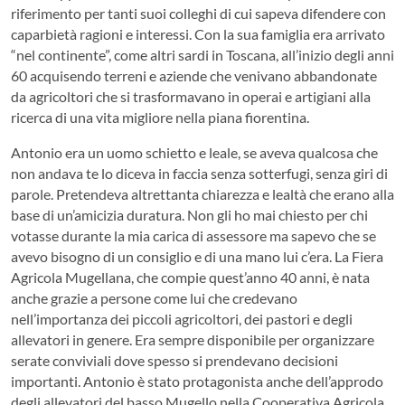
riferimento per tanti suoi colleghi di cui sapeva difendere con
caparbietà ragioni e interessi. Con la sua famiglia era arrivato
“nel continente”, come altri sardi in Toscana, all’inizio degli anni
60 acquisendo terreni e aziende che venivano abbandonate
da agricoltori che si trasformavano in operai e artigiani alla
ricerca di una vita migliore nella piana fiorentina.
Antonio era un uomo schietto e leale, se aveva qualcosa che
non andava te lo diceva in faccia senza sotterfugi, senza giri di
parole. Pretendeva altrettanta chiarezza e lealtà che erano alla
base di un’amicizia duratura. Non gli ho mai chiesto per chi
votasse durante la mia carica di assessore ma sapevo che se
avevo bisogno di un consiglio e di una mano lui c’era. La Fiera
Agricola Mugellana, che compie quest’anno 40 anni, è nata
anche grazie a persone come lui che credevano
nell’importanza dei piccoli agricoltori, dei pastori e degli
allevatori in genere. Era sempre disponibile per organizzare
serate conviviali dove spesso si prendevano decisioni
importanti. Antonio è stato protagonista anche dell’approdo
degli allevatori del basso Mugello nella Cooperativa Agricola