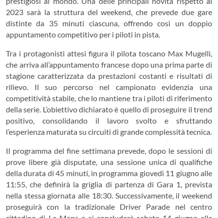
prestigiosi al mondo. Una delle principali novità rispetto al
2023 sarà la struttura del weekend, che prevede due gare
distinte da 35 minuti ciascuna, offrendo così un doppio
appuntamento competitivo per i piloti in pista.
Tra i protagonisti attesi figura il pilota toscano Max Mugelli,
che arriva all’appuntamento francese dopo una prima parte di
stagione caratterizzata da prestazioni costanti e risultati di
rilievo. Il suo percorso nel campionato evidenzia una
competitività stabile, che lo mantiene tra i piloti di riferimento
della serie. L’obiettivo dichiarato è quello di proseguire il trend
positivo, consolidando il lavoro svolto e sfruttando
l’esperienza maturata su circuiti di grande complessità tecnica.
Il programma del fine settimana prevede, dopo le sessioni di
prove libere già disputate, una sessione unica di qualifiche
della durata di 45 minuti, in programma giovedì 11 giugno alle
11:55, che definirà la griglia di partenza di Gara 1, prevista
nella stessa giornata alle 18:30. Successivamente, il weekend
proseguirà con la tradizionale Driver Parade nel centro
cittadino di Le Mans e si concluderà sabato 14 giugno alle