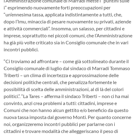
l’Amministrazione comunale di Marradi mette i “puntini sulle
i” esprimendo nuovamente forti preoccupazioni per
“un’ennesima tassa, applicata indistintamente a tutti, che,
dopo l’Imu, minaccia di pesare nuovamente su privati, aziende
e attività commerciali”. Insomma, un salasso, per cittadini e
imprese, soprattutto nei piccoli comuni, che l’Amministrazione
ha già più volte criticato sia in Consiglio comunale che in vari
incontri pubblici.
“Ci troviamo ad affrontare – come già sottolineato durante il
Consiglio comunale di luglio dal sindaco di Marradi Tommaso
Triberti – un clima di incertezza e approssimazione delle
decisioni politiche centrali, che penalizza fortemente le
possibilità di scelta delle amministrazioni, al di là del colori
politici.”. “La Tares – afferma il sindaco Triberti – non ci ha mai
convinto, anzi crea problemi a tutti: cittadini, imprese e
Comuni che non hanno alcun gettito e/o beneficio da questo
nuova tassa imposta dal governo Monti. Per quanto concerne
noi, organizzeremo incontri pubblici per parlarne con i
cittadini e trovare modalità che alleggeriscano il peso di