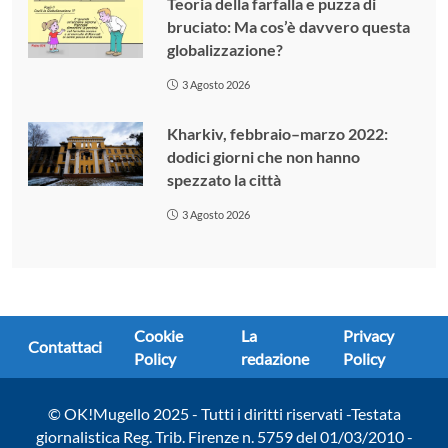
Teoria della farfalla e puzza di
bruciato: Ma cos’è davvero questa
globalizzazione?
3 Agosto 2026
Kharkiv, febbraio–marzo 2022:
dodici giorni che non hanno
spezzato la città
3 Agosto 2026
Cookie
La
Privacy
Contattaci
Policy
redazione
Policy
© OK!Mugello 2025 - Tutti i diritti riservati -Testata
giornalistica Reg. Trib. Firenze n. 5759 del 01/03/2010 -