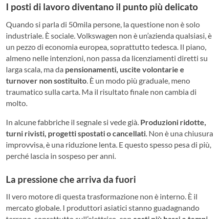
I posti di lavoro diventano il punto più delicato
Quando si parla di 50mila persone, la questione non è solo
industriale. È sociale. Volkswagen non è un’azienda qualsiasi, è
un pezzo di economia europea, soprattutto tedesca. Il piano,
almeno nelle intenzioni, non passa da licenziamenti diretti su
larga scala, ma da
pensionamenti, uscite volontarie e
turnover non sostituito
. È un modo più graduale, meno
traumatico sulla carta. Ma il risultato finale non cambia di
molto.
In alcune fabbriche il segnale si vede già.
Produzioni ridotte,
turni rivisti, progetti spostati o cancellati
. Non è una chiusura
improvvisa, è una riduzione lenta. E questo spesso pesa di più,
perché lascia in sospeso per anni.
La pressione che arriva da fuori
Il vero motore di questa trasformazione non è interno. È il
mercato globale. I produttori asiatici stanno guadagnando
terreno, soprattutto sull’elettrico, con
costi più bassi e tempi