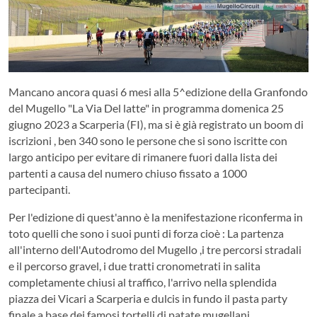
Mancano ancora quasi 6 mesi alla 5^edizione della Granfondo
del Mugello "La Via Del latte" in programma domenica 25
giugno 2023 a Scarperia (FI), ma si è già registrato un boom di
iscrizioni , ben 340 sono le persone che si sono iscritte con
largo anticipo per evitare di rimanere fuori dalla lista dei
partenti a causa del numero chiuso fissato a 1000
partecipanti.
Per l'edizione di quest'anno è la menifestazione riconferma in
toto quelli che sono i suoi punti di forza cioè : La partenza
all'interno dell'Autodromo del Mugello ,i tre percorsi stradali
e il percorso gravel, i due tratti cronometrati in salita
completamente chiusi al traffico, l'arrivo nella splendida
piazza dei Vicari a Scarperia e dulcis in fundo il pasta party
finale a base dei famosi tortelli di patate mugellani.