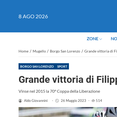
8
AGO 2026
ZONE
NO
/
/
/
Home
Mugello
Borgo San Lorenzo
Grande vittoria di Fi
BORGO SAN LORENZO
SPORT
Grande vittoria di Filip
Vinse nel 2015 la 70° Coppa della Liberazione
Aldo Giovannini
-
26 Maggio 2023
-
514