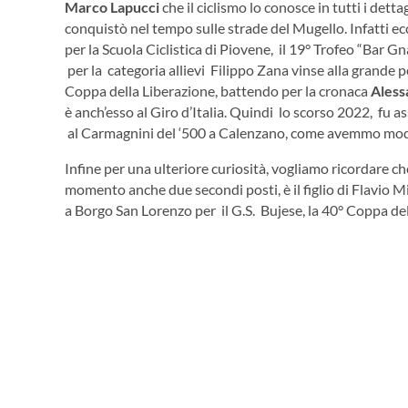
Marco Lapucci
che il ciclismo lo conosce in tutti i detta
conquistò nel tempo sulle strade del Mugello. Infatti ec
per la Scuola Ciclistica di Piovene, il 19° Trofeo “Bar 
per la categoria allievi Filippo Zana vinse alla grande p
Coppa della Liberazione, battendo per la cronaca
Aless
è anch’esso al Giro d’Italia. Quindi lo scorso 2022, fu a
al Carmagnini del ‘500 a Calenzano, come avemmo modo
Infine per una ulteriore curiosità, vogliamo ricordare c
momento anche due secondi posti, è il figlio di Flavio M
a Borgo San Lorenzo per il G.S. Bujese, la 40° Coppa della