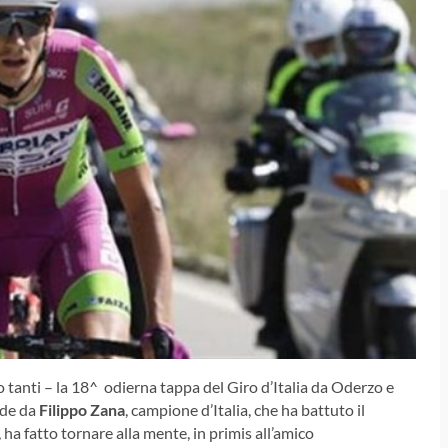
o tanti – la 18^ odierna tappa del Giro d’Italia da Oderzo e
nde da
Filippo Zana
, campione d’Italia, che ha battuto il
, ha fatto tornare alla mente, in primis all’amico