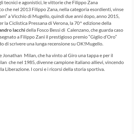
gli tecnici e agonistici, le vittorie che Filippo Zana
co che nel 2013 Filippo Zana, nella categoria esordienti, vinse
Gnam” a Vicchio di Mugello, quindi due anni dopo, anno 2015,
er la Ciclistica Pressana di Verona, la 70^ edizione della
andro Iacchi
della Fosco Bessi di Calenzano, che guarda caso
ssegnato a Filippo Zani il prestigioso premio “Giglio d’Oro”
 di scrivere una lunga recensione su OK!Mugello.
he Jonathan Milan, che ha vinto al Giro una tappa e per il
ilan che nel 1985, divenne campione italiano allievi, vincendo
 Liberazione. I corsi e i ricorsi della storia sportiva.