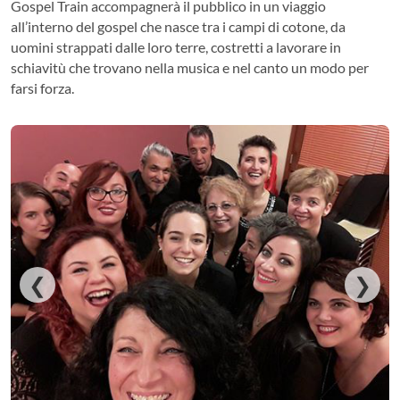
Gospel Train accompagnerà il pubblico in un viaggio
all’interno del gospel che nasce tra i campi di cotone, da
uomini strappati dalle loro terre, costretti a lavorare in
schiavitù che trovano nella musica e nel canto un modo per
farsi forza.
❮
❯