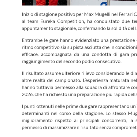
Inizio di stagione positivo per Max Mugelli nel Ferrari C
al team Eureka Competition, ha conquistato due ter
appuntamento stagionale, confermando la solidità del l
Entrambe le gare hanno evidenziato una prestazione 
ritmo competitivo sia su pista asciutta che in condizioni
efficace, accompagnata da una condotta di gara pre
raggiungimento del secondo podio consecutivo.
Il risultato assume ulteriore rilievo considerando le 
altre realtà del campionato. L’esperienza maturata ne
hanno tuttavia permesso alla squadra di affrontare con e
2026, che ha richiesto una preparazione più rapida della
I punti ottenuti nelle prime due gare rappresentano un’i
determinanti nel corso della stagione. Lo stesso Mu
miglioramento rispetto ai principali concorrenti, l
permesso di massimizzare il risultato senza compromett