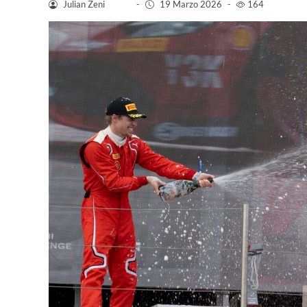
Julian Zeni
-
19 Marzo 2026
-
164