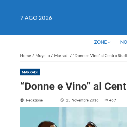
7
AGO 2026
ZONE
NO
/
/
/
Home
Mugello
Marradi
“Donne e Vino” al Centro Stud
MARRADI
“Donne e Vino” al Cen
Redazione
-
25 Novembre 2016
-
469