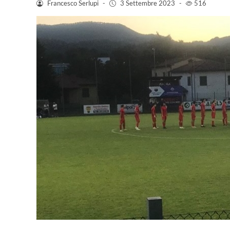
Francesco Serlupi
-
3 Settembre 2023
-
516