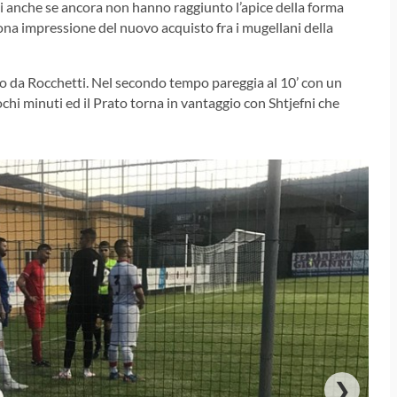
si anche se ancora non hanno raggiunto l’apice della forma
ona impressione del nuovo acquisto fra i mugellani della
olo da Rocchetti. Nel secondo tempo pareggia al 10’ con un
chi minuti ed il Prato torna in vantaggio con Shtjefni che
❯