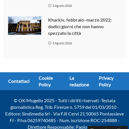
3 Agosto 2026
Kharkiv, febbraio–marzo 2022:
dodici giorni che non hanno
spezzato la città
3 Agosto 2026
Cookie
La
Privacy
Contattaci
Policy
redazione
Policy
© OK!Mugello 2025 - Tutti i diritti riservati -Testata
giornalistica Reg. Trib. Firenze n. 5759 del 01/03/2010 -
Editore: Sindimedia Srl - Via F.lli Cervi 21 50065 Pontassieve
FI - P.Iva 06259740485 - Num. iscrizione ROC:254888 -
Direttore Responsabile: Paolo Amato