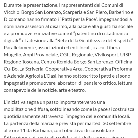
Durante la presentazione, i rappresentanti dei Comuni di
Vicchio, Borgo San Lorenzo, Scarperia e San Piero, Barberino e
Dicomano hanno firmato i “Patti per la Pace”, impegnandosi a
nominare assessori al disarmo, alla pace e alla giustizia sociale
e a promuovere iniziative come il “patentino di cittadinanza
digitale” e l’adesione alla “Rete della Gentilezza e del Rispetto”.
Parallelamente, associazioni ed enti locali, tra cui Libera
Mugello, Anpi Provinciale, CGIL Regionale, Vivilosport, UISP
Regione Toscana, Centro Remida Borgo San Lorenzo, Officina
Cu-Bo, La Scriveria, Cooperativa Arca, Cooperativa Proforma
e Azienda Agricola L’Oasi, hanno sottoscritto i patti e si sono
impegnati a promuovere laboratori di pensiero critico, lettura
consapevole delle notizie, arte e teatro.
L’iniziativa segna un passo importante verso una
mobilitazione diffusa, sottolineando come la pace si costruisca
quotidianamente attraverso l’impegno delle comunità locali.
La partenza della marcia è prevista per martedì 30 settembre
alle ore 11 da Barbiana, con l’obiettivo di consolidare
l’attenzione sui temi della solidarietà, della cooperazione e