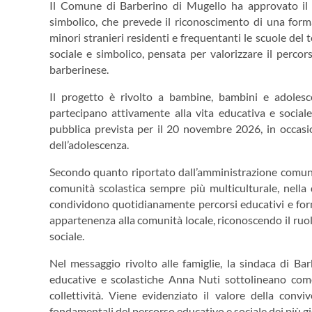
Il Comune di Barberino di Mugello ha approvato il di
simbolico, che prevede il riconoscimento di una form
minori stranieri residenti e frequentanti le scuole del t
sociale e simbolico, pensata per valorizzare il percor
barberinese.
Il progetto è rivolto a bambine, bambini e adolesc
partecipano attivamente alla vita educativa e sociale 
pubblica prevista per il 20 novembre 2026, in occasion
dell’adolescenza.
Secondo quanto riportato dall’amministrazione comunal
comunità scolastica sempre più multiculturale, nella 
condividono quotidianamente percorsi educativi e format
appartenenza alla comunità locale, riconoscendo il ruol
sociale.
Nel messaggio rivolto alle famiglie, la sindaca di Ba
educative e scolastiche Anna Nuti sottolineano come 
collettività. Viene evidenziato il valore della conv
fondamentali del percorso educativo e sociale dei più gi