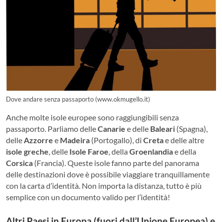
Dove andare senza passaporto (www.okmugello.it)
Anche molte isole europee sono raggiungibili senza
passaporto. Parliamo delle
Canarie
e delle
Baleari
(Spagna),
delle
Azzorre
e
Madeira
(Portogallo), di
Creta
e delle altre
isole greche
, delle
Isole Faroe
, della
Groenlandia
e della
Corsica
(Francia). Queste isole fanno parte del panorama
delle destinazioni dove è possibile viaggiare tranquillamente
con la carta d’identità. Non importa la distanza, tutto è più
semplice con un documento valido per l’identità!
Altri Paesi in Europa (fuori dall’Unione Europea) e