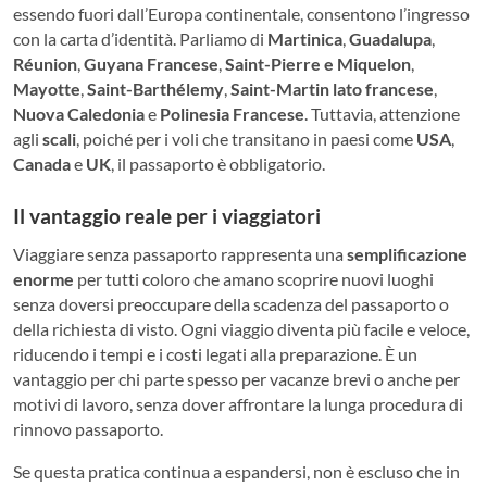
essendo fuori dall’Europa continentale, consentono l’ingresso
con la carta d’identità. Parliamo di
Martinica
,
Guadalupa
,
Réunion
,
Guyana Francese
,
Saint-Pierre e Miquelon
,
Mayotte
,
Saint-Barthélemy
,
Saint-Martin lato francese
,
Nuova Caledonia
e
Polinesia Francese
. Tuttavia, attenzione
agli
scali
, poiché per i voli che transitano in paesi come
USA
,
Canada
e
UK
, il passaporto è obbligatorio.
Il vantaggio reale per i viaggiatori
Viaggiare senza passaporto rappresenta una
semplificazione
enorme
per tutti coloro che amano scoprire nuovi luoghi
senza doversi preoccupare della scadenza del passaporto o
della richiesta di visto. Ogni viaggio diventa più facile e veloce,
riducendo i tempi e i costi legati alla preparazione. È un
vantaggio per chi parte spesso per vacanze brevi o anche per
motivi di lavoro, senza dover affrontare la lunga procedura di
rinnovo passaporto.
Se questa pratica continua a espandersi, non è escluso che in