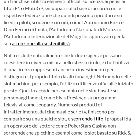
un franchise, utilizza elementi ufficiali su licenza. Si pensi ai
titoli F1 o MotoGP, sviluppati sulla base di accordi con le
rispettive federazioni e che quindi possono riprodurre su
licenza piloti, scuderie e circuiti, come l’Autodromo Enzo e
Dino Ferrari di Imola, l’Autodromo Nazionale di Monza o
l’Autodromo Internazionale del Mugello, apprezzato per la
sua
attenzione alla sostenibilità
.
Nulla esclude naturalmente che le due esigenze possano
coesistere in diversa misura nello stesso titolo, e che l’utilizzo
di una licenza rappresenti anche un investimento per
distinguere il proprio titolo da altri analoghi. Nel mondo delle
slot machine, per esempio, l’utilizzo di licenze ufficiali è iniziato
presto. Questo accade per esempio nelle slot basate su
personaggi famosi, come Elvis Presley, o su programmi
televisivi, come Jeopardy. Numerosi prodotti di
intrattenimento, dal cinema alle serie tv, finiscono per
comparire su una qualche slot, e
scorrendo i titoli
proposti da
un operatore del settore come PokerStars Casino non
sorprende che spicchino esempi come le slot basate su Rick &