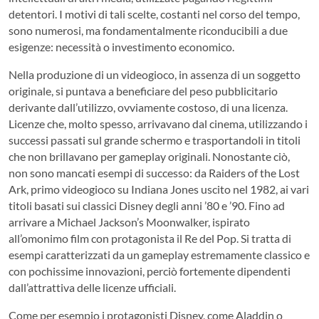
detentori. I motivi di tali scelte, costanti nel corso del tempo,
sono numerosi, ma fondamentalmente riconducibili a due
esigenze: necessità o investimento economico.
Nella produzione di un videogioco, in assenza di un soggetto
originale, si puntava a beneficiare del peso pubblicitario
derivante dall’utilizzo, ovviamente costoso, di una licenza.
Licenze che, molto spesso, arrivavano dal cinema, utilizzando i
successi passati sul grande schermo e trasportandoli in titoli
che non brillavano per gameplay originali. Nonostante ciò,
non sono mancati esempi di successo: da Raiders of the Lost
Ark, primo videogioco su Indiana Jones uscito nel 1982, ai vari
titoli basati sui classici Disney degli anni ’80 e ’90. Fino ad
arrivare a Michael Jackson’s Moonwalker, ispirato
all’omonimo film con protagonista il Re del Pop. Si tratta di
esempi caratterizzati da un gameplay estremamente classico e
con pochissime innovazioni, perciò fortemente dipendenti
dall’attrattiva delle licenze ufficiali.
Come per esempio i protagonisti Disney, come Aladdin o