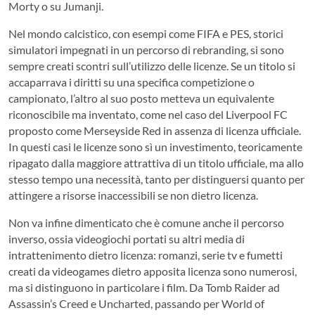
Morty o su Jumanji.
Nel mondo calcistico, con esempi come FIFA e PES, storici
simulatori impegnati in un percorso di rebranding, si sono
sempre creati scontri sull’utilizzo delle licenze. Se un titolo si
accaparrava i diritti su una specifica competizione o
campionato, l’altro al suo posto metteva un equivalente
riconoscibile ma inventato, come nel caso del Liverpool FC
proposto come Merseyside Red in assenza di licenza ufficiale.
In questi casi le licenze sono sì un investimento, teoricamente
ripagato dalla maggiore attrattiva di un titolo ufficiale, ma allo
stesso tempo una necessità, tanto per distinguersi quanto per
attingere a risorse inaccessibili se non dietro licenza.
Non va infine dimenticato che è comune anche il percorso
inverso, ossia videogiochi portati su altri media di
intrattenimento dietro licenza: romanzi, serie tv e fumetti
creati da videogames dietro apposita licenza sono numerosi,
ma si distinguono in particolare i film. Da Tomb Raider ad
Assassin’s Creed e Uncharted, passando per World of