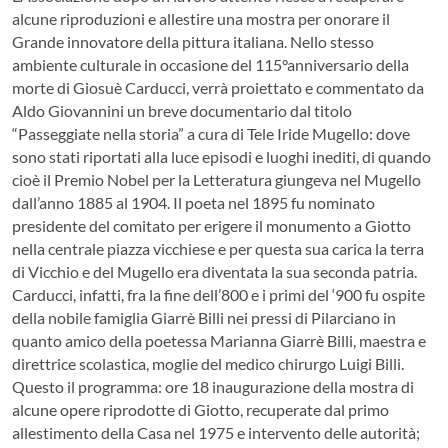
alcune riproduzioni e allestire una mostra per onorare il
Grande innovatore della pittura italiana. Nello stesso
ambiente culturale in occasione del 115°anniversario della
morte di Giosuè Carducci, verrà proiettato e commentato da
Aldo Giovannini un breve documentario dal titolo
“Passeggiate nella storia” a cura di Tele Iride Mugello: dove
sono stati riportati alla luce episodi e luoghi inediti, di quando
cioè il Premio Nobel per la Letteratura giungeva nel Mugello
dall’anno 1885 al 1904. Il poeta nel 1895 fu nominato
presidente del comitato per erigere il monumento a Giotto
nella centrale piazza vicchiese e per questa sua carica la terra
di Vicchio e del Mugello era diventata la sua seconda patria.
Carducci, infatti, fra la fine dell’800 e i primi del ‘900 fu ospite
della nobile famiglia Giarrè Billi nei pressi di Pilarciano in
quanto amico della poetessa Marianna Giarrè Billi, maestra e
direttrice scolastica, moglie del medico chirurgo Luigi Billi.
Questo il programma: ore 18 inaugurazione della mostra di
alcune opere riprodotte di Giotto, recuperate dal primo
allestimento della Casa nel 1975 e intervento delle autorità;