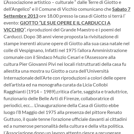
L’Associazione artistico – culturale “ dalle Terre di Giotto e
dell’Angelico” e il Comune di Vicchio comunicano che
Sabato 7
Settembre 2013
ore 18.00 presso la casa di Giotto si terrà l’
evento:
GIOTTO “LE SUE OPERE E IL CARDUCCI A
VICCHIO
”, riproduzioni del Grande Maestro e i poemi del
Carducci. Dopo 38 anni viene proposta la rivisitazione di
stampe inerenti alcune opere di Giotto alla sua casa natale nel
colle di Vespignano, Infatti nel 1975 l’allora Amministrazione
comunale con il Sindaco Muzio Cesari e l’Assessore alla
cultura Pier Giovanni Pivi nei locali ristrutturati della casa fu
allestita una mostra su Giotto a cura dell’Università
Internazionale dell’Arte con riproduzioni a colori delle opere
dell’artista ed na monografia curata da Licia Collobi
Ragghianti (1914 – 1989),critica d’arte, saggista e traduttrice,
funzionario delle Belle Arti di Firenze, collaboratrice di
periodici, ecc… L’inaugurazione della Casa di Giotto ebbe
luogo l’8 Maggio del 1975 alla presenza del pittore Renato
Guttuso, il quale tenne l’orazione ufficiale davanti ai cittadini
ed a numerose personalità della cultura e della vita politica.
L’Associazione dopo un lavoro attento riesce a recuperare