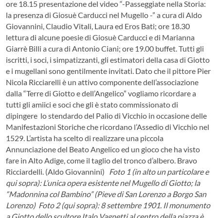
ore 18.15 presentazione del video “-Passeggiate nella Storia:
la presenza di Giosuè Carducci nel Mugello -” a cura di Aldo
Giovannini, Claudio Vitali, Laura ed Eros Bati; ore 18.30
lettura di alcune poesie di Giosuè Carducci e di Marianna
Giarrè Billi a cura di Antonio Ciani; ore 19.00 buffet. Tutti gli
iscritti, i soci, i simpatizzanti, gli estimatori della casa di Giotto
e i mugellani sono gentilmente invitati. Dato che il pittore Pier
Nicola Ricciarelli è un attivo componente dell’associazione
dalla “Terre di Giotto e dell’Angelico” vogliamo ricordare a
tutti gli amiici e soci che gli è stato commissionato di
dipingere lo stendardo del Palio di Vicchio in occasione delle
Manifestazioni Storiche che ricordano l’Assedio di Vicchio nel
1529. L’artista ha scelto di realizzare una piccola
Annunciazione del Beato Angelico ed un gioco che ha visto
fare in Alto Adige, come il taglio del tronco d’albero. Bravo
Ricciardelli. (Aldo Giovannini)
Foto 1 (in alto un particolare e
qui sopra): L’unica opera esistente nel Mugello di Giotto; la
“Madonnina col Bambino” (Pieve di San Lorenzo a Borgo San
Lorenzo)
Foto 2 (qui sopra): 8 settembre 1901. Il monumento
a Giotto dello scultore Italo Vagnetti al centro della piazza è