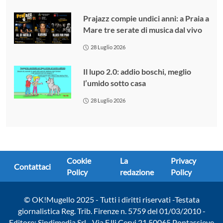
Prajazz compie undici anni: a Praia a
Mare tre serate di musica dal vivo
28 Luglio 2026
Il lupo 2.0: addio boschi, meglio
l’umido sotto casa
28 Luglio 2026
Cookie
La
Privacy
Contattaci
Policy
redazione
Policy
© OK!Mugello 2025 - Tutti i diritti riservati -Testata
giornalistica Reg. Trib. Firenze n. 5759 del 01/03/2010 -
Editore: Sindimedia Srl - Via F.lli Cervi 21 50065 Pontassieve