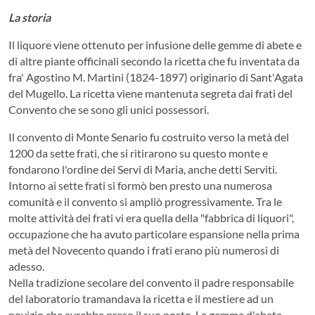
La storia
Il liquore viene ottenuto per infusione delle gemme di abete e
di altre piante officinali secondo la ricetta che fu inventata da
fra' Agostino M. Martini (1824-1897) originario di Sant'Agata
del Mugello. La ricetta viene mantenuta segreta dai frati del
Convento che se sono gli unici possessori.
Il convento di Monte Senario fu costruito verso la metà del
1200 da sette frati, che si ritirarono su questo monte e
fondarono l'ordine dei Servi di Maria, anche detti Serviti.
Intorno ai sette frati si formò ben presto una numerosa
comunità e il convento si ampliò progressivamente. Tra le
molte attività dei frati vi era quella della "fabbrica di liquori",
occupazione che ha avuto particolare espansione nella prima
metà del Novecento quando i frati erano più numerosi di
adesso.
Nella tradizione secolare del convento il padre responsabile
del laboratorio tramandava la ricetta e il mestiere ad un
novizio che avrebbe preso il suo posto. Le gemme d'abete