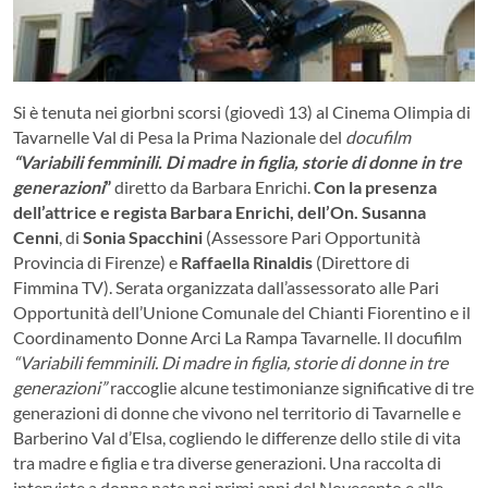
Si è tenuta nei giorbni scorsi (giovedì 13) al Cinema Olimpia di
Tavarnelle Val di Pesa la Prima Nazionale del
docufilm
“Variabili femminili. Di madre in figlia, storie di donne in tre
generazioni
”
diretto da Barbara Enrichi.
Con la presenza
dell’attrice e regista Barbara Enrichi, dell’On.
Susanna
Cenni
, di
Sonia Spacchini
(Assessore Pari Opportunità
Provincia di Firenze) e
Raffaella Rinaldis
(Direttore di
Fimmina TV). Serata organizzata dall’assessorato alle Pari
Opportunità dell’Unione Comunale del Chianti Fiorentino e il
Coordinamento Donne Arci La Rampa Tavarnelle.
Il docufilm
“Variabili femminili. Di madre in figlia, storie di donne in tre
generazioni”
raccoglie alcune testimonianze significative di tre
generazioni di donne che vivono nel territorio di Tavarnelle e
Barberino Val d’Elsa, cogliendo le differenze dello stile di vita
tra madre e figlia e tra diverse generazioni. Una raccolta di
interviste a donne nate nei primi anni del Novecento e alle