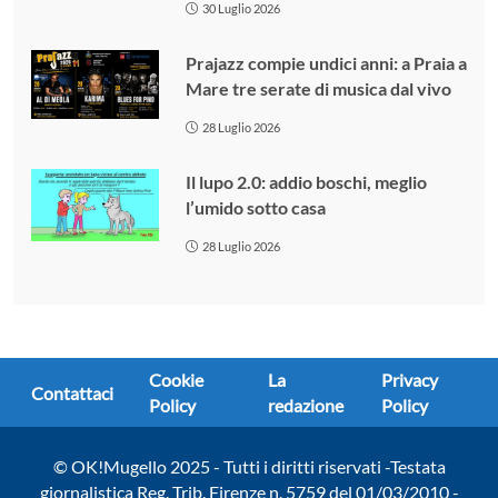
30 Luglio 2026
Prajazz compie undici anni: a Praia a
Mare tre serate di musica dal vivo
28 Luglio 2026
Il lupo 2.0: addio boschi, meglio
l’umido sotto casa
28 Luglio 2026
Cookie
La
Privacy
Contattaci
Policy
redazione
Policy
© OK!Mugello 2025 - Tutti i diritti riservati -Testata
giornalistica Reg. Trib. Firenze n. 5759 del 01/03/2010 -