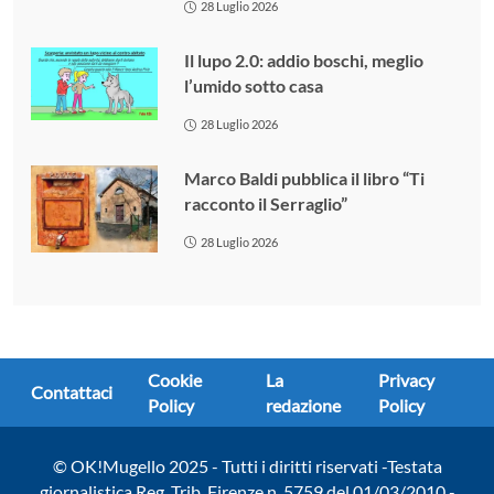
28 Luglio 2026
Il lupo 2.0: addio boschi, meglio
l’umido sotto casa
28 Luglio 2026
Marco Baldi pubblica il libro “Ti
racconto il Serraglio”
28 Luglio 2026
Cookie
La
Privacy
Contattaci
Policy
redazione
Policy
© OK!Mugello 2025 - Tutti i diritti riservati -Testata
giornalistica Reg. Trib. Firenze n. 5759 del 01/03/2010 -