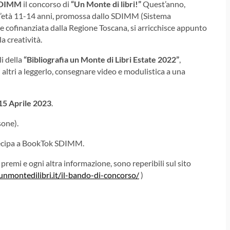
SDIMM
il concorso di
“Un Monte di libri!”
Quest’anno,
cia d’età 11-14 anni, promossa dallo SDIMM (Sistema
 cofinanziata dalla Regione Toscana, si arricchisce appunto
la creatività.
i della
“Bibliografia un Monte di Libri Estate 2022”
,
 altri a leggerlo, consegnare video e modulistica a una
 15 Aprile 2023
.
sone).
artecipa a BookTok SDIMM.
 premi e ogni altra informazione, sono reperibili sul sito
/unmontedilibri.it/il-bando-di-concorso/
)