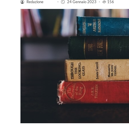
Redazione
-
24 Gennaio 2023
-
156